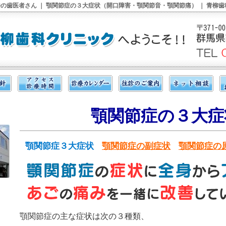
の歯医者さん ｜ 顎関節症の３大症状（開口障害・顎関節音・顎関節痛） ｜ 青柳
顎関節症の３大症
顎関節症３大症状
顎関節症の副症状
顎関節症の
顎関節症の主な症状は次の３種類、