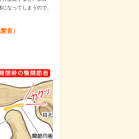
難になってしまうので、
捻髪音）
。