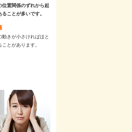
の位置関係のずれから起
あることが多いです。
痛
の動きが小さければほと
ることがあります。