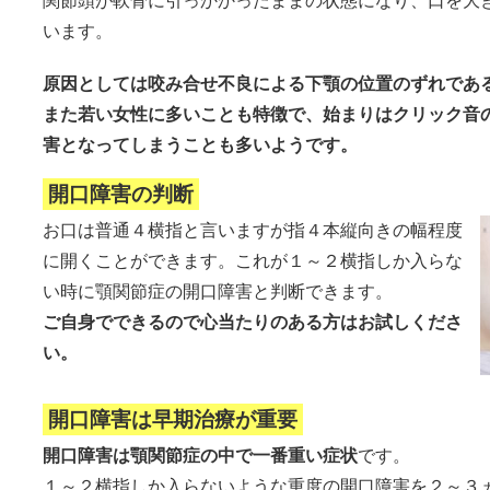
関節頭が軟骨に引っかかったままの状態になり、口を大
います。
原因としては咬み合せ不良による下顎の位置のずれであ
また若い女性に多いことも特徴で、始まりはクリック音
害となってしまうことも多いようです。
開口障害の判断
お口は普通４横指と言いますが指４本縦向きの幅程度
に開くことができます。これが１～２横指しか入らな
い時に顎関節症の開口障害と判断できます。
ご自身でできるので心当たりのある方はお試しくださ
い。
開口障害は早期治療が重要
開口障害は顎関節症の中で一番重い症状
です。
１～２横指しか入らないような重度の開口障害を２～３