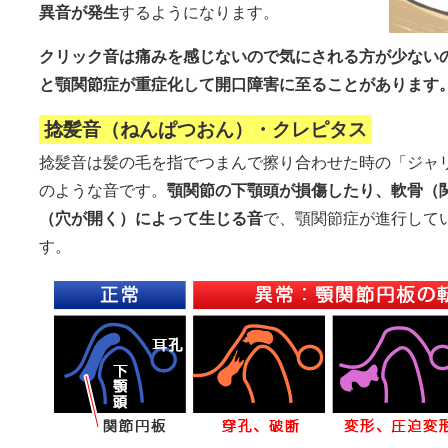
異音が発生
するようになります。
クリック音は痛みを感じないので気にされる方が少ない
と顎関節症が重症化して開口障害に至ることがあります
捻髪音（ねんぱつおん）・クレピタス
捻髪音は髪の毛を指でつまんで擦り合わせた時の「ジャ
のような音です。
顎関節の下顎頭が損傷したり、軟骨（
（穴が開く）によって生じる音
で、顎関節症が進行して
す。