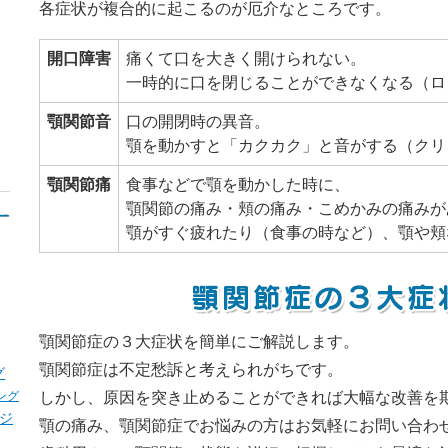
各症状が複合的に起こるのが厄介なところです。
開口障害
痛くて口を大きく開けられない。
一時的に口を閉じることができなくなる（ロ
顎関節音
口の開閉時の異音。
顎を動かすと「カクカク」と音がする（クリ
顎関節痛
食事などで顎を動かした時に、
顎関節の痛み・頬の痛み・こめかみの痛みが
顎がすぐ疲れたり（食事の時など）、顎や頬
顎関節症の３大症状を簡単にご解説します。
顎関節症は不定愁訴と考えられがちです。
グ
ング
しかし、原因を突き止めることができれば大幅な改善を
ジ
顎の痛み、顎関節症でお悩みの方はお気軽にお問い合わ