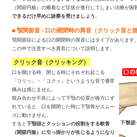
（関節円板）の癒着など症状が進行してしまい治療が困
できるだけ早めに診察を受けましょう
。
■ 顎関節音 - 口の開閉時の異音（クリック音と
顎関節症による口の開閉時の異音にはタイプがあります
この中で注意すべき異音について説明します。
クリック音（クリッキング）
口を開ける時、閉じる時にそれぞれ起こる
「コリッ」・「コクッ」というような音で通常
痛みは感じません。
咬み合わせ不良によって下顎の位置が後方にず
れていると、口を開閉した時に下顎骨がスムー
ズに動けません。
すると
下顎頭とクッションの役割をする軟骨
（関節円板）に引っ掛かりが生じるようになり