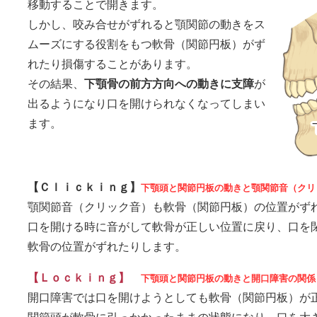
移動することで開きます。
しかし、咬み合せがずれると顎関節の動きをス
ムーズにする役割をもつ軟骨（関節円板）がず
れたり損傷することがあります。
その結果、
下顎骨の前方方向への動きに支障
が
出るようになり口を開けられなくなってしまい
ます。
【Ｃｌｉｃｋｉｎｇ】
下顎頭と関節円板の動きと顎関節音（クリ
顎関節音（クリック音）も軟骨（関節円板）の位置がず
口を開ける時に音がして軟骨が正しい位置に戻り、口を
軟骨の位置がずれたりします。
【Ｌｏｃｋｉｎｇ】
下顎頭と関節円板の動きと開口障害の関係
開口障害では口を開けようとしても軟骨（関節円板）が