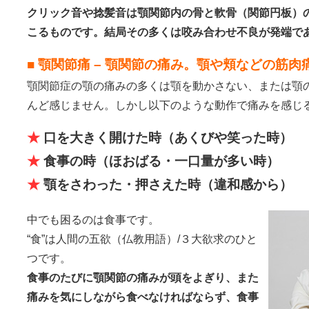
クリック音や捻髪音は顎関節内の骨と軟骨（関節円板）
こるものです。結局その多くは咬み合わせ不良が発端で
■ 顎関節痛 – 顎関節の痛み。顎や頬などの筋肉
顎関節症の顎の痛みの多くは顎を動かさない、または顎
んど感じません。しかし以下のような動作で痛みを感じ
★
口を大きく開けた時（あくびや笑った時）
★
食事の時（ほおばる・一口量が多い時）
★
顎をさわった・押さえた時（違和感から）
中でも困るのは食事です。
“食”は人間の五欲（仏教用語）/３大欲求のひと
つです。
食事のたびに顎関節の痛みが頭をよぎり、また
痛みを気にしながら食べなければならず、食事