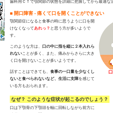
歯科用ＣＴで顎関節の状態を詳細に把握してから最適な
■ 開口障害 - 痛くて口を開くことができない
顎関節症になると食事の時に思うように口を開
けなくなって
あれっ？
と思う方が多いようで
す。
このような方は、
口の中に指を縦に２本入れら
れない
ことが多く、また、痛みからさらに大き
く口を開けないことが多いようです。
話すことはできても、
食事の一口量を少なくし
ないと食べられないなど、生活に支障
を感じて
いる方もおられます。
なぜ？ このような症状が起こるのでしょう？
口は下顎骨の下顎頭を軸に回転しながら前方に