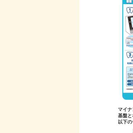
マイナ
基盤と
以下の