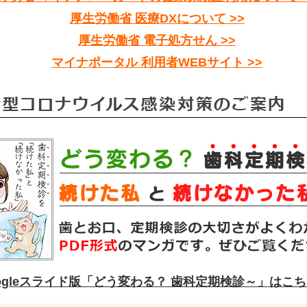
厚生労働省 医療DXについて >>
厚生労働省 電子処方せん >>
マイナポータル 利用者WEBサイト >>
ogleスライド版「どう変わる？ 歯科定期検診～」はこちら