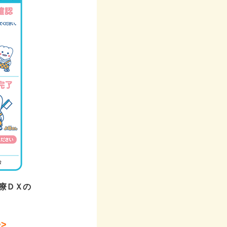
療ＤＸの
>